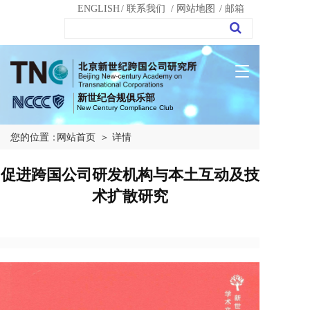
ENGLISH
/ 联系我们
/ 网站地图
/ 邮箱
T
o
g
新世纪合规俱乐部
New Century Compliance Club
g
l
您的位置：
网站首页
＞ 详情
e
n
a
促进跨国公司研发机构与本土互动及技
v
术扩散研究
i
g
a
t
i
o
n